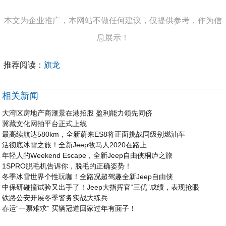
本文为企业推广，本网站不做任何建议，仅提供参考，作为信
息展示！
推荐阅读：
旗龙
相关新闻
大湾区房地产商滙景在港招股 盈利能力领先同侪
冀藏文化网拍平台正式上线
最高续航达580km，全新蔚来ES8将正面挑战同级别燃油车
活彻底冰雪之旅！全新Jeep牧马人2020在路上
年轻人的Weekend Escape，全新Jeep自由侠桐庐之旅
1SPRO脱毛机告诉你，脱毛的正确姿势！
冬季冰雪世界个性玩咖！全路况超驾趣全新Jeep自由侠
中保研碰撞试验又出手了！Jeep大指挥官“三优”成绩，表现抢眼
铁路公安开展冬季警务实战大练兵
春运“一票难求” 买辆冠道回家过年有面子！