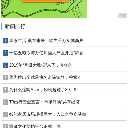
广告
新闻排行
享够生活·赢在未来，助力千万实体商户
1
千亿五粮液与万亿川酒大产区开启“浓香
2
2019年“月饼大数据”来了，今年的
3
华为推出全球最快AI训练集群：检索2
4
为什么这辆SUV，轻松越过了80、9
5
T3出行安全宣言：市场呼唤“共享经济
6
智能家居市场规模巨大，入口之争愈演愈
7
冀藏文化网拍平台正式上线
8