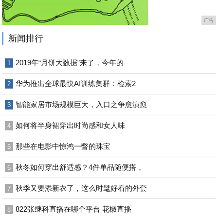
广告
新闻排行
2019年“月饼大数据”来了，今年的
1
华为推出全球最快AI训练集群：检索2
2
智能家居市场规模巨大，入口之争愈演愈
3
如何将半身裙穿出时尚感和女人味
4
那些在电影中惊鸿一瞥的珠宝
5
秋冬如何穿出舒适感？4件单品随便搭，
6
秋季又要添新衣了，这么时髦好看的外套
7
822张继科直播在哪个平台 花椒直播
8