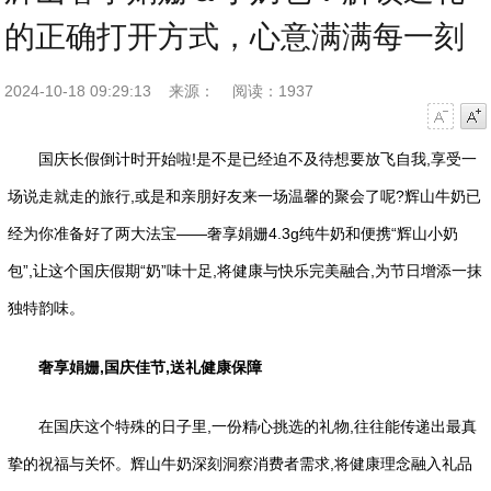
的正确打开方式，心意满满每一刻
2024-10-18 09:29:13
来源：
阅读：1937
字号减小
字号增大
国庆长假倒计时开始啦!是不是已经迫不及待想要放飞自我,享受一
场说走就走的旅行,或是和亲朋好友来一场温馨的聚会了呢?辉山牛奶已
经为你准备好了两大法宝——奢享娟姗4.3g纯牛奶和便携“辉山小奶
包”,让这个国庆假期“奶”味十足,将健康与快乐完美融合,为节日增添一抹
独特韵味。
奢享娟姗,
国庆佳节,
送礼健康保障
在国庆这个特殊的日子里,一份精心挑选的礼物,往往能传递出最真
挚的祝福与关怀。辉山牛奶深刻洞察消费者需求,将健康理念融入礼品