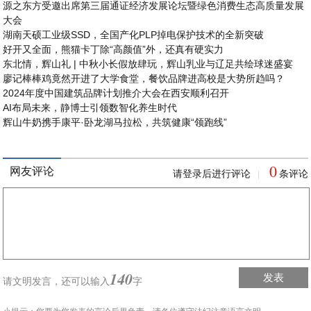
源之东方受邀出席第三届通证经济发展论坛暨绿色消费生态高质量发展
大会
湖南天硕工业级SSD，全国产化PLP掉电保护技术的全新突破
好开又全面，熊猫卡丁除“高颜值”外，还真有硬实力
东北情，辉山礼 | 中秋小长假放肆玩，辉山乳业与辽足共绘球迷盛宴
廖记棒棒鸡竟然开进了大学食堂，餐饮品牌进高校是大势所趋吗？
2024年度中国建筑品牌计划推介大会在西安顺利召开
AI布局未来，静博士引领数智化养生时代
辉山牛奶携手康平·卧龙湖马拉松，共筑健康“领跑线”
0
网友评论
请登录后进行评论
条评论
|
140
发表
请文明发言，
还可以输入
字