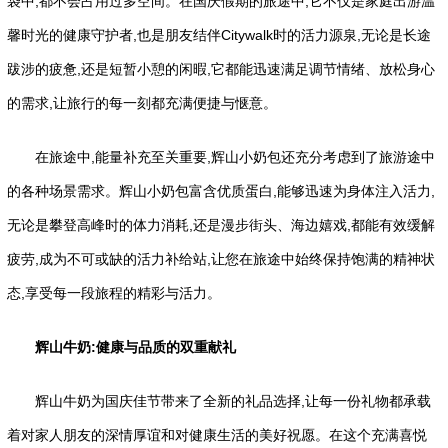
袋中,都不会占用过多空间。在国庆假期的旅途中,它不仅是家庭出游温
馨时光的健康守护者,也是朋友结伴Citywalk时的活力源泉,无论是长途
跋涉的疲惫,还是短暂小憩的闲暇,它都能迅速满足调节情绪、放松身心
的需求,让旅行的每一刻都充满便捷与惬意。
在旅途中,能量补充至关重要,辉山小奶包还充分考虑到了旅游途中
的各种场景需求。辉山小奶包富含优质蛋白,能够迅速为身体注入活力,
无论是攀登高峰时的体力消耗,还是漫步街头、海边嬉戏,都能有效缓解
疲劳,成为不可或缺的活力补给站,让您在旅途中始终保持饱满的精神状
态,享受每一段旅程的精彩与活力。
辉山牛奶:健康与
品质
的双重献礼
辉山牛奶为国庆佳节带来了全新的礼品选择,让每一份礼物都承载
着对家人朋友的深情厚谊和对健康生活的美好祝愿。在这个充满喜悦