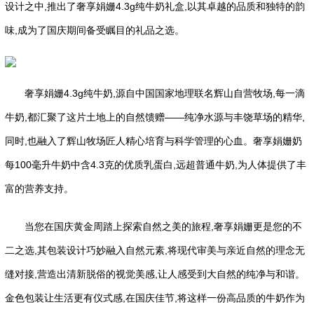
设计之中,推出了奢享娟姗4.3g纯牛奶礼盒,以其卓越的品质和独特的韵
味,成为了国庆期间备受瞩目的礼品之选。
奢享娟姗4.3g纯牛奶,源自中国国家地理联名辉山自营牧场,每一滴
牛奶,都汇聚了这片土地上的自然馈赠——纯净水源与丰饶草场的精华,
同时,也融入了辉山牧场匠人精心培育与科学管理的心血。奢享娟姗奶
每100毫升牛奶中含4.3克的优质乳蛋白,远超普通牛奶,为人体提供了丰
富的营养支持。
当您在国庆黄金周踏上探索自然之美的旅程,奢享娟姗更是您的不
二之选,其包装设计巧妙融入自然元素,将现代审美与亲近自然的理念无
缝对接,营造出清新脱俗的视觉美感,让人感受到大自然的纯净与和谐。
金色包装让生活更有仪式感,在国庆佳节,将这样一份高品质的牛奶作为