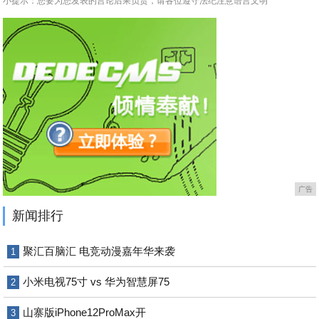
小提示：您要为您发表的言论后果负责，请各位遵守法纪注意语言文明
广告
新闻排行
聚汇百脑汇 电竞动漫嘉年华来袭
1
小米电视75寸 vs 华为智慧屏75
2
山寨版iPhone12ProMax开
3