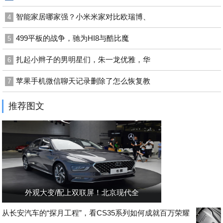
智能家居哪家强？小米米家对比欧瑞博、
4
499平板的战争，驰为HI8与酷比魔
5
扎起小辫子的男明星们，朱一龙优雅，华
6
苹果手机微信聊天记录删除了怎么恢复教
7
推荐图文
外观大变/配上双联屏！北京现代全
从长安汽车的“探月工程”，看CS35系列如何成就百万荣耀