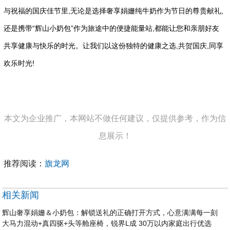
与祝福的国庆佳节里,无论是选择奢享娟姗纯牛奶作为节日的尊贵献礼,
还是携带“辉山小奶包”作为旅途中的便捷能量站,都能让您和亲朋好友
共享健康与快乐的时光。让我们以这份独特的健康之选,共贺国庆,同享
欢乐时光!
本文为企业推广，本网站不做任何建议，仅提供参考，作为信
息展示！
推荐阅读：
旗龙网
相关新闻
辉山奢享娟姗＆小奶包：解锁送礼的正确打开方式，心意满满每一刻
大马力混动+真四驱+头等舱座椅，锐界L成 30万以内家庭出行优选