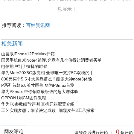
息展示！
推荐阅读：
百姓资讯网
相关新闻
山寨版iPhone12ProMax开箱
国民手机红米Note4简评,究竟有几个值得让消费者买单
电信用户到了抉择的时候
华为Mate20X5G版亮相:全球唯一支持5G双模的手
800元买个5.5寸大屏靠谱么？酷派大神note3体验
P系列首款6.8英寸巨兽 华为P8max首测
华为P8max 带你领略最极致的超大屏体验
OPPON1刷CM固件教程
华为P8参数细节评测 真机开箱配置介绍
工艺实现梦想，细节决定成败--细窥麦芒3工艺探索
0
网友评论
请登录后进行评论
条评论
|