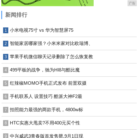
广告
新闻排行
小米电视75寸 vs 华为智慧屏75
1
智能家居哪家强？小米米家对比欧瑞博、
2
苹果手机微信聊天记录删除了怎么恢复教
3
499平板的战争，驰为HI8与酷比魔
4
红辣椒MOMO手机正式发布 前置双摄
5
手机联系人 设置技巧 酷派大神F2最
6
拍照能力最强的两款手机，4800w标
7
HTC实惠大甩卖?不用400元买个性
8
中兴威武3青春版首发售罄,9月1日现
9