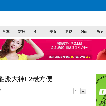
汽车
家居
企业
美食
消费
时尚
购物
酷派大神F2最方便
7
字号减小
字号增大