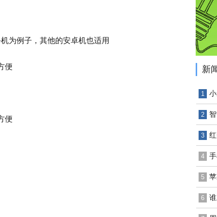
手机为例子，其他的安卓机也适用
新
小
1
智
2
红
3
手
4
苹
5
谁
6