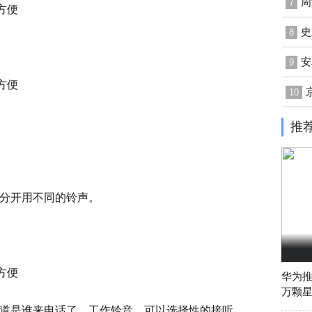
周
7
史
8
安
9
10
推
分开用不同的铃声。
华为推
万颗星
道是谁来电话了。工作铃音，可以选择性的接听