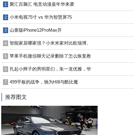
聚汇百脑汇 电竞动漫嘉年华来袭
1
小米电视75寸 vs 华为智慧屏75
2
山寨版iPhone12ProMax开
3
智能家居哪家强？小米米家对比欧瑞博、
4
苹果手机微信聊天记录删除了怎么恢复教
5
扎起小辫子的男明星们，朱一龙优雅，华
6
499平板的战争，驰为HI8与酷比魔
7
推荐图文