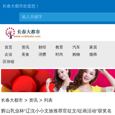
长春大都市欢迎您！
首页
资讯
财经
教育
汽车
家居
企业
美食
消费
时尚
购物
微商
区块链
广告
>
>
长春大都市
资讯
列表
辉山乳业杯“辽沈小小文旅推荐官征文/征画活动”获奖名