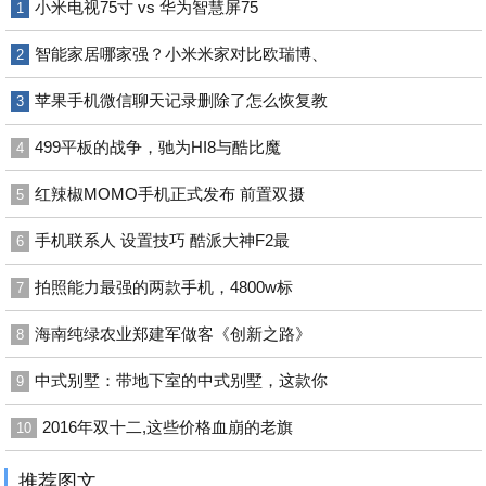
小米电视75寸 vs 华为智慧屏75
1
智能家居哪家强？小米米家对比欧瑞博、
2
苹果手机微信聊天记录删除了怎么恢复教
3
499平板的战争，驰为HI8与酷比魔
4
红辣椒MOMO手机正式发布 前置双摄
5
手机联系人 设置技巧 酷派大神F2最
6
拍照能力最强的两款手机，4800w标
7
海南纯绿农业郑建军做客《创新之路》
8
中式别墅：带地下室的中式别墅，这款你
9
2016年双十二,这些价格血崩的老旗
10
推荐图文