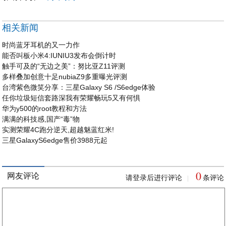
相关新闻
时尚蓝牙耳机的又一力作
能否叫板小米4:IUNIU3发布会倒计时
触手可及的“无边之美”：努比亚Z11评测
多样叠加创意十足nubiaZ9多重曝光评测
台湾紫色微笑分享：三星Galaxy S6 /S6edge体验
任你垃圾短信套路深我有荣耀畅玩5又有何惧
华为y500的root教程和方法
满满的科技感,国产“毒”物
实测荣耀4C跑分逆天,超越魅蓝红米!
三星GalaxyS6edge售价3988元起
0
网友评论
请登录后进行评论
条评论
|