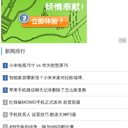
广告
新闻排行
小米电视75寸 vs 华为智慧屏75
1
智能家居哪家强？小米米家对比欧瑞博、
2
苹果手机微信聊天记录删除了怎么恢复教
3
红辣椒MOMO手机正式发布 前置双摄
4
手机联系人 设置技巧 酷派大神F2最
5
499平板的战争，驰为HI8与酷比魔
6