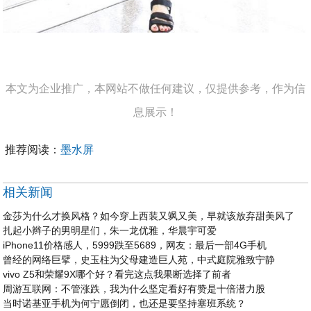
本文为企业推广，本网站不做任何建议，仅提供参考，作为信
息展示！
推荐阅读：
墨水屏
相关新闻
金莎为什么才换风格？如今穿上西装又飒又美，早就该放弃甜美风了
扎起小辫子的男明星们，朱一龙优雅，华晨宇可爱
iPhone11价格感人，5999跌至5689，网友：最后一部4G手机
曾经的网络巨擘，史玉柱为父母建造巨人苑，中式庭院雅致宁静
vivo Z5和荣耀9X哪个好？看完这点我果断选择了前者
周游互联网：不管涨跌，我为什么坚定看好有赞是十倍潜力股
当时诺基亚手机为何宁愿倒闭，也还是要坚持塞班系统？