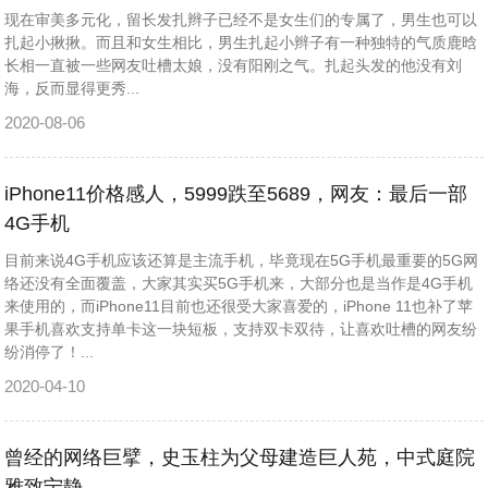
现在审美多元化，留长发扎辫子已经不是女生们的专属了，男生也可以
扎起小揪揪。而且和女生相比，男生扎起小辫子有一种独特的气质鹿晗
长相一直被一些网友吐槽太娘，没有阳刚之气。扎起头发的他没有刘
海，反而显得更秀...
2020-08-06
iPhone11价格感人，5999跌至5689，网友：最后一部
4G手机
目前来说4G手机应该还算是主流手机，毕竟现在5G手机最重要的5G网
络还没有全面覆盖，大家其实买5G手机来，大部分也是当作是4G手机
来使用的，而iPhone11目前也还很受大家喜爱的，iPhone 11也补了苹
果手机喜欢支持单卡这一块短板，支持双卡双待，让喜欢吐槽的网友纷
纷消停了！...
2020-04-10
曾经的网络巨擘，史玉柱为父母建造巨人苑，中式庭院
雅致宁静