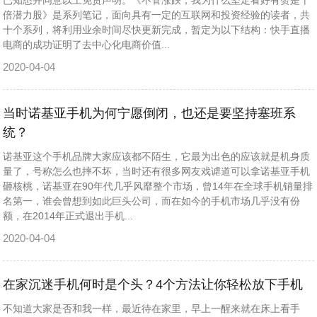
已知悉并同意以上免责声明。《不管涨跌，我为什么坚定看好有赞是十
倍潜力股》是系列笔记，面向具有一定的互联网和投资经验的读者，共
十个系列，将利用业余时间尽快更新完成，暂定为以下结构：快手直播
电商的成功证明了去中心化电商价值...
2020-04-04
当时诺基亚手机为何宁愿倒闭，也还是要坚持塞班系
统？
​诺基亚这个手机品牌大家应该都不陌生，它最为出色的应该就是机身质
量了，号称怎么也摔不坏，当时还有很多网友戏谑道可以拿诺基亚手机
砸核桃，诺基亚在90年代几乎风靡整个市场，曾14年在全球手机销量排
名第一，谁会曾想到如此巨头公司，而在如今的手机市场几乎没有份
额，在2014年正式退出手机...
2020-04-04
在家沉迷手机何时是个头？4个方法让你轻松放下手机
不知道大家是否和我一样，最近待在家里，早上一醒来就在床上看手