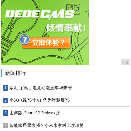
广告
新闻排行
聚汇百脑汇 电竞动漫嘉年华来袭
1
小米电视75寸 vs 华为智慧屏75
2
山寨版iPhone12ProMax开
3
智能家居哪家强？小米米家对比欧瑞博、
4