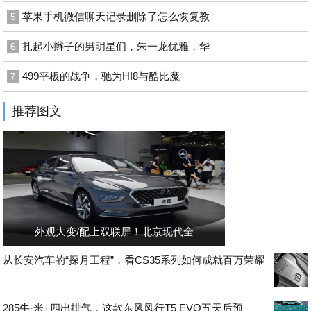
苹果手机微信聊天记录删除了怎么恢复教
5
扎起小辫子的男明星们，朱一龙优雅，华
6
499平板的战争，驰为HI8与酷比魔
7
推荐图文
外观大变/配上双联屏！北京现代全
从长安汽车的“探月工程”，看CS35系列如何成就百万荣耀
285牛·米+四出排气，这款东风风行T5 EVO五天后预