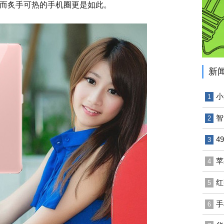
而炙手可热的手机圈更是如此。
新
小
1
智
2
4
3
苹
4
红
5
手
6