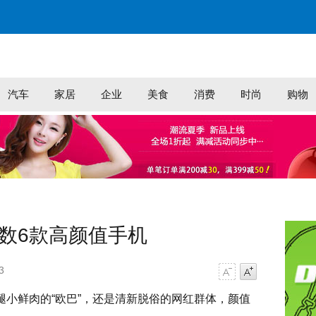
汽车
家居
企业
美食
消费
时尚
购物
 细数6款高颜值手机
3
字号减小
字号增大
腿小鲜肉的“欧巴”，还是清新脱俗的网红群体，颜值