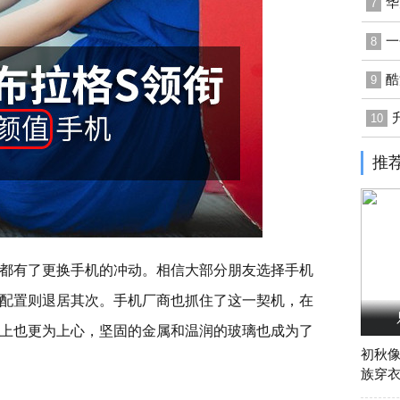
华
7
一
8
酷
9
10
推
都有了更换手机的冲动。相信大部分朋友选择手机
配置则退居其次。手机厂商也抓住了这一契机，在
上也更为上心，坚固的金属和温润的玻璃也成为了
初秋
族穿