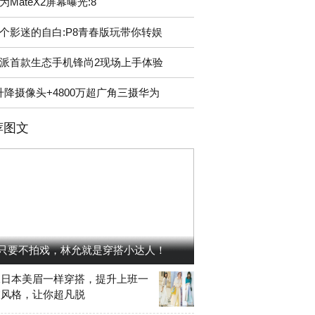
为MateX2屏幕曝光:8
个影迷的自白:P8青春版玩带你转娱
派首款生态手机锋尚2现场上手体验
升降摄像头+4800万超广角三摄华为
荐图文
只要不拍戏，林允就是穿搭小达人！
像日本美眉一样穿搭，提升上班一
衣风格，让你超凡脱