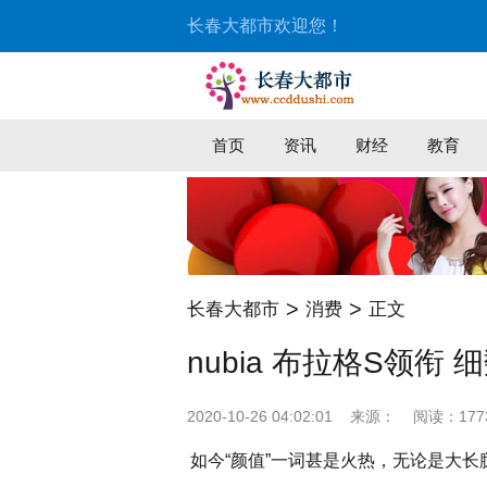
长春大都市欢迎您！
首页
资讯
财经
教育
>
>
长春大都市
消费
正文
nubia 布拉格S领衔
2020-10-26 04:02:01
来源：
阅读：177
如今“颜值”一词甚是火热，无论是大长