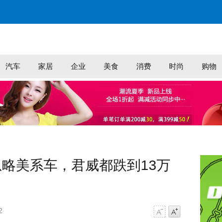
汽车
家居
企业
美食
消费
时尚
购物
略美系车，君威都跌到13万
2
字号减小
字号增大