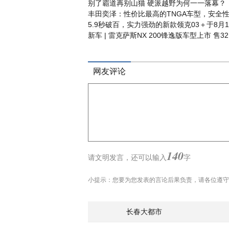
别了霸道再别山猫 硬派越野为何一一落幕？
丰田奕泽：性价比最高的TNGA车型，安全性
5.9秒破百，实力强劲的新款领克03＋于8月
新车 | 雷克萨斯NX 200锋逸版车型上市 售32
网友评论
140
请文明发言，
还可以输入
字
小提示：您要为您发表的言论后果负责，请各位遵守
长春大都市