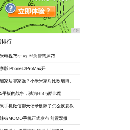
广告
闻排行
米电视75寸 vs 华为智慧屏75
寨版iPhone12ProMax开
能家居哪家强？小米米家对比欧瑞博、
99平板的战争，驰为HI8与酷比魔
果手机微信聊天记录删除了怎么恢复教
辣椒MOMO手机正式发布 前置双摄