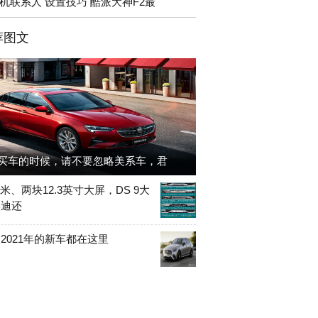
机联系人 设置技巧 酷派大神F2最
荐图文
买车的时候，请不要忽略美系车，君
牛·米、两块12.3英寸大屏，DS 9大
奥迪还
2021年的新车都在这里