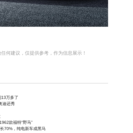
做任何建议，仅提供参考，作为信息展示！
13万多了
比奥迪还秀
款
1962款福特“野马”
长70%，纯电新车成黑马