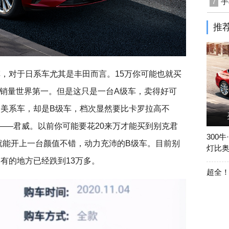
手
7
推
车，对于日系车尤其是丰田而言。15万你可能也就买
销量世界第一。但是这只是一台A级车，卖得好可
的美系车，却是B级车，档次显然要比卡罗拉高不
——君威。以前你可能要花20来万才能买到别克君
300
万就能开上一台颜值不错，动力充沛的B级车。目前别
灯比
有的地方已经跌到13万多。
超全！