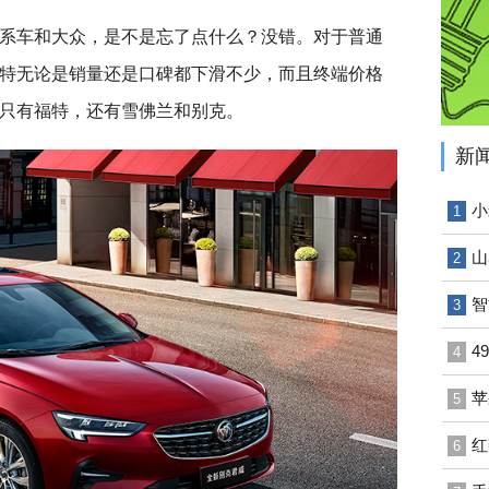
系车和大众，是不是忘了点什么？没错。对于普通
特无论是销量还是口碑都下滑不少，而且终端价格
只有福特，还有雪佛兰和别克。
新
小
1
山
2
智
3
4
4
苹
5
红
6