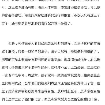
可。这三道养肺汤有助于滋润人体肺部，修复肺部损伤部位，可以使
肺部变得强壮。靠食疗来帮助肺炎的治疗和恢复，不仅仅只有这三个
方子，还有很多养肺润肺的食疗配方就不多说了。
但是，相信很多人看到如此繁杂耗时的过程，会觉得这样的方法
过于麻烦，想要一些简单的法子。法子当然有，那就是买现成的了，
现在的市场上有很多养肺润肺的养生饮品。但虚假商品很多，所以挑
选时记得要去大牌子老字号购买，这样才不至于上当受骗。这里推荐
一家百年老字号，恩济堂。他们家有一款恩济堂秋梨膏，相传是皇宫
里的御用饮品，当年他们的祖先刘恩济太医冒险将配方带出了宫，创
立了恩济堂并靠着秋梨膏来造福百姓。从那时起至今，恩济堂在百姓
的心里树立起了很好的信誉，而恩济堂秋梨膏也凭借它酸甜的口感，