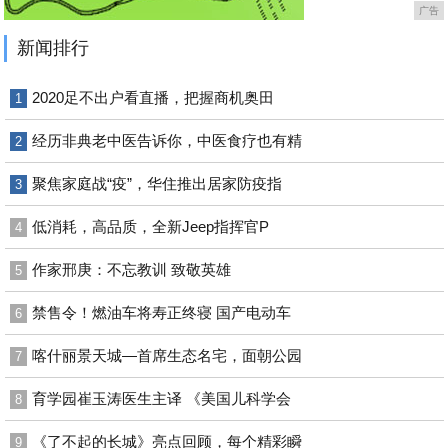
广告
新闻排行
2020足不出户看直播，把握商机奥田
1
经历非典老中医告诉你，中医食疗也有精
2
聚焦家庭战“疫”，华住推出居家防疫指
3
低消耗，高品质，全新Jeep指挥官P
4
作家邢庚：不忘教训 致敬英雄
5
禁售令！燃油车将寿正终寝 国产电动车
6
喀什丽景天城—首席生态名宅，面朝公园
7
育学园崔玉涛医生主译 《美国儿科学会
8
《了不起的长城》亮点回顾，每个精彩瞬
9