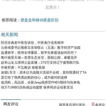
息展示！
推荐阅读：
硬盘盒和移动硬盘区别
相关新闻
经历非典老中医告诉你，中医食疗也有精华
云南省委书记视察京东智联云（玉溪）数字经济产业园
益通留学：疫情全球蔓延，留学生家庭该如何应对？
喀什丽景天城—首席生态名宅，面朝公园，春暖花开
赵本山女儿球球公益直播；270万支持辽宁援鄂医疗队
作家邢庚：不忘教训 致敬英雄
途观L车主：原本以为追随大流就不会错，直到我遇到了TA
是它给了我再度起航的信心，成为最对的选择
低消耗，高品质，全新Jeep指挥官PHEV期待与你来电
动力TURBO凉热感运动凝胶 保养同步运动更灵活
0
网友评论
请登录后进行评论
条评论
|