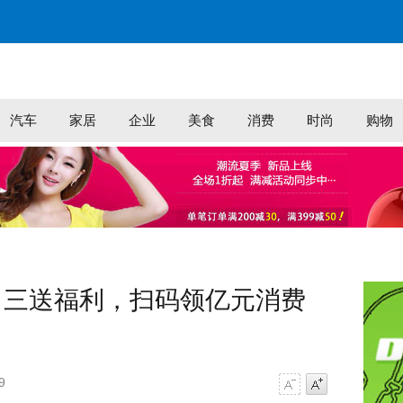
汽车
家居
企业
美食
消费
时尚
购物
月三送福利，扫码领亿元消费
9
字号减小
字号增大