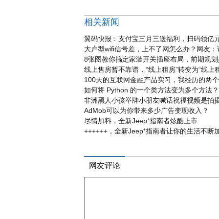
相关新闻
翼码快报：支付宝三月三送福利，扫码领亿
大户型wifi信号差，上不了网怎么办？网友：试
8张图教你搞定家装开关插座布局，前期规划
线上售房暂不靠谱，“线上租房”转变为“线上
100天的互联网金融产品实习，我经历的两
如何将 Python 的一个类方法变为多个方法？
非洲黑人小孩举牌小朋友喊话祝福视频是拍
AdMob可以为你带来多少广告变现收入？
尽情加料，全新Jeep⁺指南者炫酷上市
++++++，全新Jeep⁺指南者让你的生活不断
网友评论