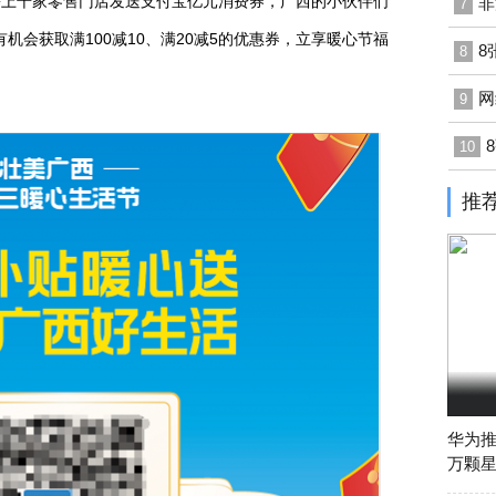
等上千家零售门店发送支付宝亿元消费券，广西的小伙伴们
非
7
会获取满100减10、满20减5的优惠券，立享暖心节福
8
8
网
9
10
推
华为推
万颗星