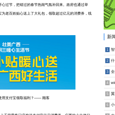
开心过节，把错过的春节热闹气氛补回来。政府也通过举
付宝为老百姓贴心送上了大礼包，领取超过亿元的消费券，线
新
智
1
什
2
全
3
w
4
翼
5
使用支付宝领取福利？—— 顾客
小
6