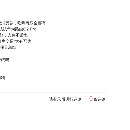
元消费券，吃喝玩乐全都有
试华为路由Q2 Pro
好，入住不后悔
租房交易”大有可为
个项目总结
摄的吗
加料
0
请登录后进行评论
条评论
|