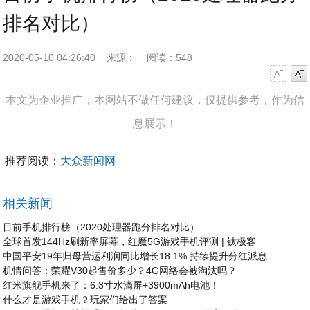
排名对比）
2020-05-10 04:26:40
来源：
阅读：548
字号减小
字号增大
本文为企业推广，本网站不做任何建议，仅提供参考，作为信
息展示！
推荐阅读：
大众新闻网
相关新闻
目前手机排行榜（2020处理器跑分排名对比）
全球首发144Hz刷新率屏幕，红魔5G游戏手机评测 | 钛极客
中国平安19年归母营运利润同比增长18.1% 持续提升分红派息
机情问答：荣耀V30起售价多少？4G网络会被淘汰吗？
红米旗舰手机来了：6.3寸水滴屏+3900mAh电池！
什么才是游戏手机？玩家们给出了答案