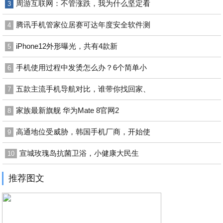
周游互联网：不管涨跌，我为什么坚定看
3
腾讯手机管家位居赛可达年度安全软件测
4
iPhone12外形曝光，共有4款新
5
手机使用过程中发烫怎么办？6个简单小
6
五款主流手机导航对比，谁带你找回家、
7
家族最新旗舰 华为Mate 8官网2
8
高通地位受威胁，韩国手机厂商，开始使
9
宣城玫瑰岛抗菌卫浴，小健康大民生
10
推荐图文