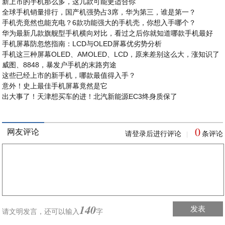
新上市的手机那么多，这几款可能更适合你
全球手机销量排行，国产机强势占3席，华为第三，谁是第一？
手机壳竟然也能充电？6款功能强大的手机壳，你想入手哪个？
华为最新几款旗舰型手机横向对比，看过之后你就知道哪款手机最好
手机屏幕防忽悠指南：LCD与OLED屏幕优劣势分析
手机这三种屏幕OLED、AMOLED、LCD，原来差别这么大，涨知识了
威图、8848，暴发户手机的末路穷途
这些已经上市的新手机，哪款最值得入手？
意外！史上最佳手机屏幕竟然是它
出大事了！天津想买车的进！北汽新能源EC3终身质保了
0
网友评论
请登录后进行评论
条评论
|
140
发表
请文明发言，
还可以输入
字