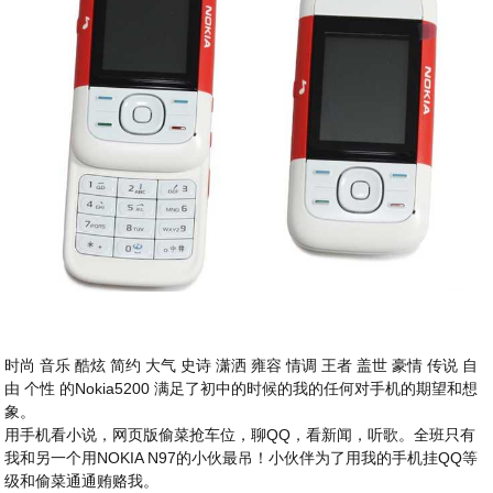
时尚 音乐 酷炫 简约 大气 史诗 潇洒 雍容 情调 王者 盖世 豪情 传说 自
由 个性 的Nokia5200 满足了初中的时候的我的任何对手机的期望和想
象。
用手机看小说，网页版偷菜抢车位，聊QQ，看新闻，听歌。全班只有
我和另一个用NOKIA N97的小伙最吊！小伙伴为了用我的手机挂QQ等
级和偷菜通通贿赂我。