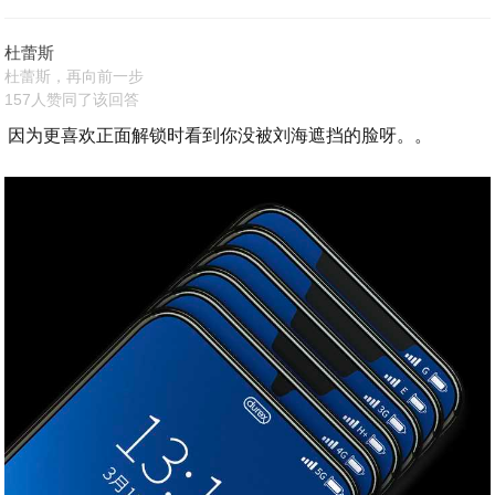
杜蕾斯
杜蕾斯，再向前一步
157人赞同了该回答
因为更喜欢正面解锁时看到你没被刘海遮挡的脸呀。。