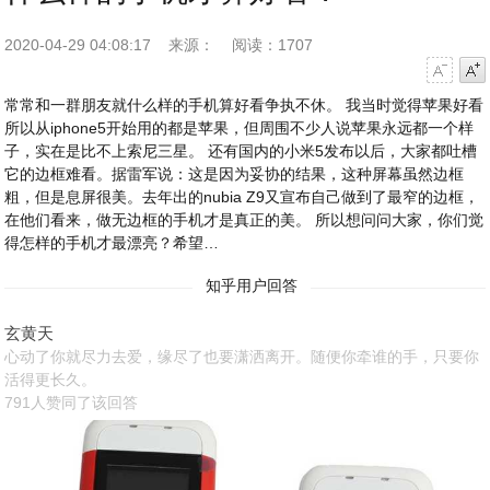
2020-04-29 04:08:17
来源：
阅读：1707
字号减小
字号增大
常常和一群朋友就什么样的手机算好看争执不休。 我当时觉得苹果好看
所以从iphone5开始用的都是苹果，但周围不少人说苹果永远都一个样
子，实在是比不上索尼三星。 还有国内的小米5发布以后，大家都吐槽
它的边框难看。据雷军说：这是因为妥协的结果，这种屏幕虽然边框
粗，但是息屏很美。去年出的nubia Z9又宣布自己做到了最窄的边框，
在他们看来，做无边框的手机才是真正的美。 所以想问问大家，你们觉
得怎样的手机才最漂亮？希望…
知乎用户回答
玄黄天
心动了你就尽力去爱，缘尽了也要潇洒离开。随便你牵谁的手，只要你
活得更长久。
791人赞同了该回答