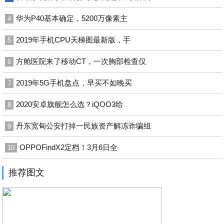
华为P40基本确定，5200万像素主
4
2019年手机CPU天梯图最新版，手
5
方舱医院来了移动CT，一次胸部检查仅
6
2019年5G手机盘点，早买不如晚买
7
2020安卓旗舰怎么选？iQOO3给
8
丹东宽甸公安打掉一民族资产解冻诈骗组
9
OPPOFindX2定档！3月6日全
10
推荐图文