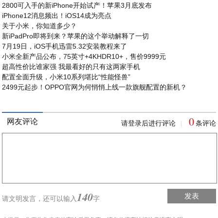
2800可入手的新iPhone开始试产！苹果3月底发布
iPhone12消息频出！iOS14成为亮点
关于小米，你知道多少？
新iPadPro即将到来？苹果的这个举动解释了一切
7月19日，iOS手机迅雷5.32安装教程来了
小米全新产品公布，75英寸+4KHDR10+，售价9999元
超高性价比谁家强 我最看好的只有这两家手机
配置全面升级，小米10系列堪比“性能怪兽”
2499元起步！OPPO官网为何悄悄上线一款旗舰配置的新机？
0
网友评论
请登录后进行评论
条评论
|
140
发表
请文明发言，
还可以输入
字