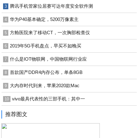
腾讯手机管家位居赛可达年度安全软件测
3
华为P40基本确定，5200万像素主
4
方舱医院来了移动CT，一次胸部检查仅
5
2019年5G手机盘点，早买不如晚买
6
什么是IOT物联网，中国物联网行业应
7
首款国产DDR4内存公布，单条8GB
8
大内存时代到来，苹果2020款Mac
9
vivo最具代表性的三部手机：其中一
10
推荐图文