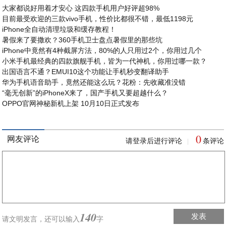
大家都说好用着才安心 这四款手机用户好评超98%
目前最受欢迎的三款vivo手机，性价比都很不错，最低1198元
iPhone全自动清理垃圾和缓存教程！
暑假来了要撒欢？360手机卫士盘点暑假里的那些坑
iPhone中竟然有4种截屏方法，80%的人只用过2个，你用过几个
小米手机最经典的四款旗舰手机，皆为一代神机，你用过哪一款？
出国语言不通？EMUI10这个功能让手机秒变翻译助手
华为手机语音助手，竟然还能这么玩？花粉：先收藏准没错
“毫无创新”的iPhoneX来了，国产手机又要超越什么？
OPPO官网神秘新机上架 10月10日正式发布
0
网友评论
请登录后进行评论
条评论
|
140
发表
请文明发言，
还可以输入
字