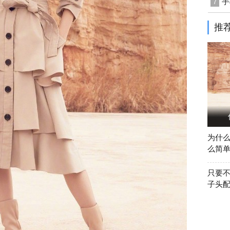
手
7
推
为什
么简
只要
子头