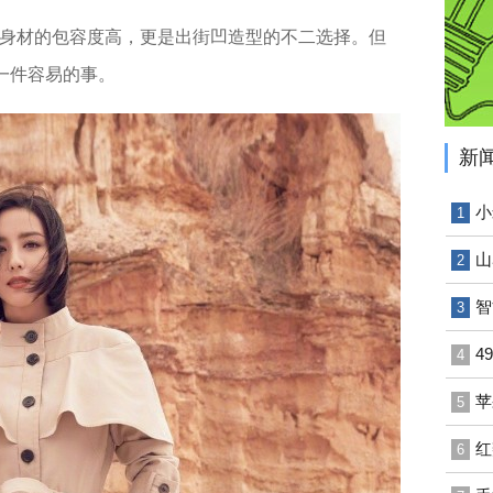
身材的包容度高，更是出街凹造型的不二选择。但
一件容易的事。
新
小
1
山
2
智
3
4
4
苹
5
红
6