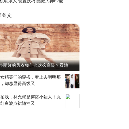
机联系人 设置技巧 酷派大神F2最
荐图文
佟丽娅的风衣凭什么这么高级？看她
么女精英们的穿搭，看上去明明那
单，却总显得高级又
不拍戏，林允就是穿搭小达人！丸
配红白波点裙随性又