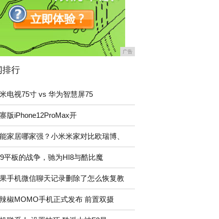
广告
闻排行
米电视75寸 vs 华为智慧屏75
寨版iPhone12ProMax开
能家居哪家强？小米米家对比欧瑞博、
99平板的战争，驰为HI8与酷比魔
果手机微信聊天记录删除了怎么恢复教
辣椒MOMO手机正式发布 前置双摄