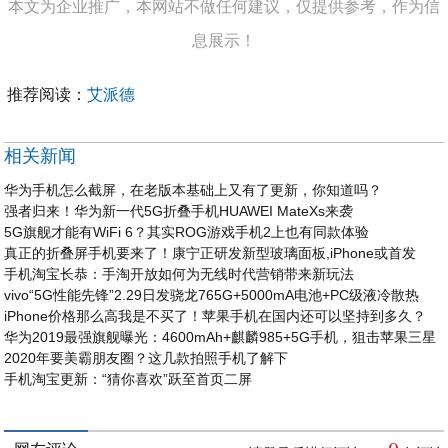
本文为企业推广，本网站不做任何建议，仅提供参考，作为信
息展示！
推荐阅读：
艾派德
相关新闻
华为手机怎么截屏，在老版本基础上又有了更新，你知道吗？
强者归来！华为新一代5G折叠手机HUAWEI MateXs来袭
5G旗舰才能有WiFi 6？其实ROG游戏手机2上也有同款体验
真正的折叠屏手机要来了！康宁正研发新型玻璃面板,iPhone或首发
手机淘宝长恭：手淘开放如何为无线时代营销带来新玩法
vivo“5G性能先锋”2.29日发骁龙765G+5000mA电池+PC级液冷散热
iPhone价格那么高我是不买了！苹果手机在国内还可以坚持到多久？
华为2019最强旗舰曝光：4600mAh+麒麟985+5G手机，狙击苹果三星
2020年要美霸朋友圈？这几款拍照手机了解下
手机淘宝更新：“猜你喜欢”跃至首页二屏