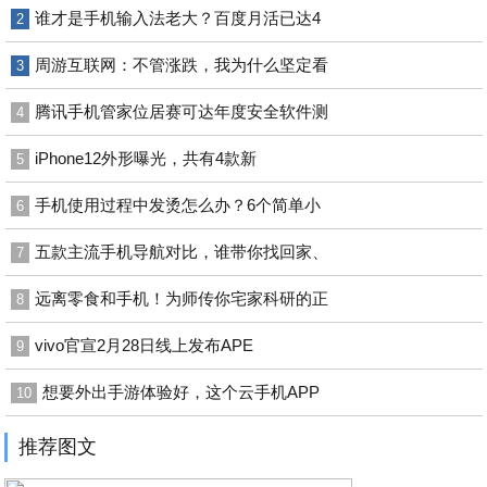
谁才是手机输入法老大？百度月活已达4
2
周游互联网：不管涨跌，我为什么坚定看
3
腾讯手机管家位居赛可达年度安全软件测
4
iPhone12外形曝光，共有4款新
5
手机使用过程中发烫怎么办？6个简单小
6
五款主流手机导航对比，谁带你找回家、
7
远离零食和手机！为师传你宅家科研的正
8
vivo官宣2月28日线上发布APE
9
想要外出手游体验好，这个云手机APP
10
推荐图文