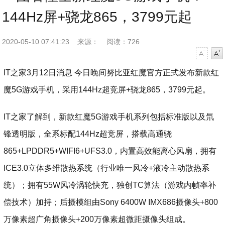
144Hz屏+骁龙865，3799元起
2020-05-10 07:41:23
来源：
阅读：726
字号减小
字号增大
IT之家3月12日消息 今日晚间努比亚红魔官方正式发布新款红
魔5G游戏手机，采用144Hz超竞屏+骁龙865，3799元起。
IT之家了解到，
新款红魔5G游戏手机系列包括标准版以及氘
锋透明版，全系标配144Hz超竞屏，搭载高通骁
865+LPDDR5+WIFI6+UFS3.0
，内置高效能离心风扇，拥有
ICE3.0立体多维散热系统（行业唯一风冷+液冷主动散热系
统）；拥有55W风冷涡轮快充，独创TC算法（游戏内帧率补
偿技术）加持；后摄模组由Sony 6400W IMX686摄像头+800
万像素超广角摄像头+200万像素超微距摄像头组成。