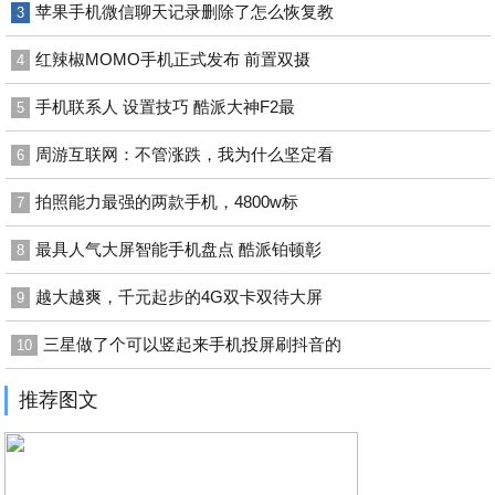
苹果手机微信聊天记录删除了怎么恢复教
3
红辣椒MOMO手机正式发布 前置双摄
4
手机联系人 设置技巧 酷派大神F2最
5
周游互联网：不管涨跌，我为什么坚定看
6
拍照能力最强的两款手机，4800w标
7
最具人气大屏智能手机盘点 酷派铂顿彰
8
越大越爽，千元起步的4G双卡双待大屏
9
三星做了个可以竖起来手机投屏刷抖音的
10
推荐图文