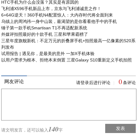
HTC手机为什么会没落？其实是有原因的
飞利浦X596手机新品上市，京东与飞利浦诚意之作！
6+64G逆天！360手机N4配置惊人：大内存时代将全面到来
乌镇上的周鸿祎一身中山装，最渴望的是你看看他手中的手机
锤子第一款手机Smartisan T1不再适配新系统
外媒评拍照最好的十款手机 三星和苹果霸榜了
三星年度旗舰新机：不足万元的折叠屏手机+拍照最高一亿像素的S20系
列发布
试用报告 | 遇见你，是最美的意外 一加X手机体验
以用户需求为根本、拒绝本末倒置 三星Galaxy S10重新定义手机拍照
0
网友评论
请登录后进行评论
条评论
|
140
发表
请文明发言，
还可以输入
字