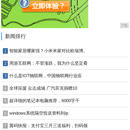
广告
新闻排行
智能家居哪家强？小米米家对比欧瑞博、
1
周游互联网：不管涨跌，我为什么坚定看
2
什么是IOT物联网，中国物联网行业应
3
全球应援 众志成城 广汽菲克捐赠10
4
超详细的笔记本电脑推荐，6000字干
5
windows系统隔空投送资料到ip
6
翼码快报：支付宝三月三送福利，扫码领
7