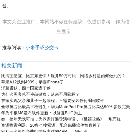
台。
本文为企业推广，本网站不做任何建议，仅提供参考，作为信
息展示！
推荐阅读：
小米手环公交卡
相关新闻
比淘宝便宜、比京东更快！服务50万村民，网络乡村是如何做到的？
苹果A12跌到4999，恭喜iPhone了
洋葱紧缺，四个国家遭了秧
为什么黑客总不停敲键盘，从来不用鼠标？
在家实现父亲和儿子一起编程，不需要安装任何编程软件
全球屏占比最高平板诞生：华为MatePad Pro屏占比高达90% 参数完美
华为平板M6发布软件更新：以修复BUG为主
她一整年无戏可拍，为养家打遍导演电话，《延禧攻略》一炮而红
资源搜索利器、20多个搜索源、配合磁播软件简直神了
安利一个可以免费打国际电话的APP——Wetalk