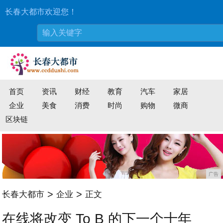
长春大都市欢迎您！
首页
资讯
财经
教育
汽车
家居
企业
美食
消费
时尚
购物
微商
区块链
广告
>
>
长春大都市
企业
正文
在线将改变 To B 的下一个十年