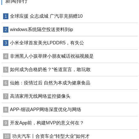
新闻排行
全球应援 众志成城 广汽菲克捐赠10
1
windows系统隔空投送资料到ip
2
小米全球首发美光LPDDR5，有失公
3
非洲黑人小孩举牌小朋友喊话祝福视频是
4
如何成为合格奶爸？“爸道宣言，敢玩敢
5
仙她：疫情过后 自然为本成为健康食品
6
高清家用无线网络监控摄像头
7
APP-细说APP网络深度优化与网络
8
开发App前，构建MVP的意义何在？
9
功夫汽车丨合资车企“转型大业”如何才
10