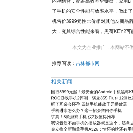
内存组合，配备高效率全键盘，应用DT
了手机的安全性能与效率水平，做出了
机售价3999元性比价相对其他友商
大，究其综合性能来看，黑莓KEY2
本文为企业推广，本网站不
推荐阅读：
吉林都市网
相关新闻
国行3999元起！最安全的Android手机黑莓
ROG游戏手机2评测：骁龙855 Plus+120Hz
听了耳朵会怀孕 四款手机能敌千元播放器
手机进水怎么办？这一招会救回你手机
讲真！5款游戏手机 仅2款值得推荐
我说音质不如手机的播放器就是这个，还拿去
金立推全新翻盖手机A326：情怀的牌还有用