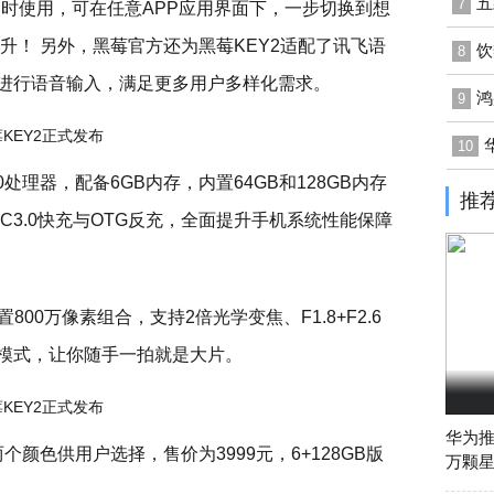
五
7
同时使用，可在任意APP应用界面下，一步切换到想
升！ 另外，黑莓官方还为黑莓KEY2适配了讯飞语
饮
8
以进行语音输入，满足更多用户多样化需求。
鸿
9
10
处理器，配备6GB内存，内置64GB和128GB内存
推
QC3.0快充与OTG反充，全面提升手机系统性能保障
800万像素组合，支持2倍光学变焦、F1.8+F2.6
人像模式，让你随手一拍就是大片。
华为推
两个颜色供用户选择，售价为3999元，6+128GB版
万颗星
。