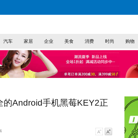
汽车
家居
企业
美食
消费
时尚
购物
的Android手机黑莓KEY2正
4
字号减小
字号增大