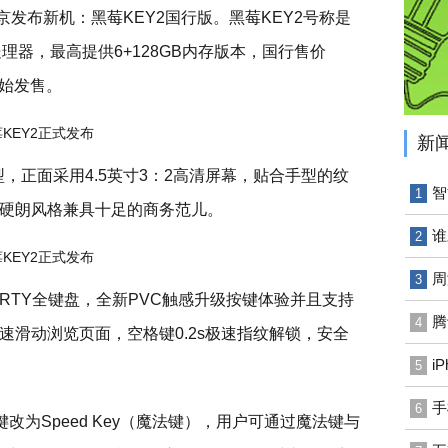
北京发布新机：黑莓KEY2国行版。黑莓KEY2号称是
0处理器，最高提供6+128GB内存版本，国行售价
开始发售。
新
型，正面采用4.5英寸3：2高清屏幕，贴合手型的纹
智
1
硬朗风格兼具十足的商务范儿。
谁
2
周
3
ERTY全键盘，全新PVC触感升级按键体验并且支持
腾
4
速滑动浏览页面，空格键0.2s极速指纹解锁，安全
i
5
手
6
改为Speed Key（魔法键），用户可通过魔法键与