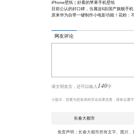
iPhone壁纸｜好看的苹果手机壁纸
目前公认的好口碑，当属这6款国产旗舰手机
原来华为自带一键制作小电影功能！花粉：
网友评论
140
请文明发言，
还可以输入
字
小提示：您要为您发表的言论后果负责，请各位遵守
长春大都市
免责声明：长春大都市所有文字、图片、