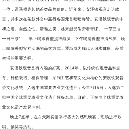
一位，遥遥领先其他茶类品牌价值。近年来，安溪铁观音走进故
宫，并多次在茶叙外交中赢得各国元首啧啧称赞。安溪铁观音的中
和之道、自然之性、清雅之美，越来越受消费者青睐。“一茶三香，
一日三茶”——早上喝浓香型提神醒脑、下午喝清香型神清气爽、晚
上喝陈香型安神安眠的品饮方式，逐渐成为现代人追求健康、品质
生活的重要选择。
安溪铁观音是有内涵的好茶。2014年，以传统铁观音品种选
育、种植栽培、植保管理、采制工艺和茶文化为核心的安溪铁观音
茶文化系统，入选中国重要农业文化遗产；今年7月5日，入选第二
批中国全球重要农业文化遗产预备名单。目前，正在向全球重要农
业文化遗产发起冲刺。
晚上7点半，在白天鹅宾馆举行盛大的感恩晚宴，现场进行歌
唱、抽奖等活动。