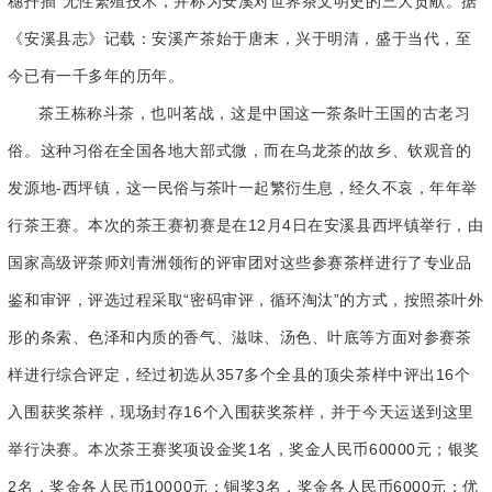
穗扦插”无性繁殖技术，并称为安溪对世界茶文明史的三大贡献。据
《安溪县志》记载：安溪产茶始于唐末，兴于明清，盛于当代，至
今已有一千多年的历年。
茶王栋称斗茶，也叫茗战，这是中国这一茶条叶王国的古老习
俗。这种习俗在全国各地大部式微，而在乌龙茶的故乡、钦观音的
发源地-西坪镇，这一民俗与茶叶一起繁衍生息，经久不哀，年年举
行茶王赛。本次的茶王赛初赛是在12月4日在安溪县西坪镇举行，由
国家高级评茶师刘青洲领衔的评审团对这些参赛茶样进行了专业品
鉴和审评，评选过程采取“密码审评，循环淘汰”的方式，按照茶叶外
形的条索、色泽和内质的香气、滋味、汤色、叶底等方面对参赛茶
样进行综合评定，经过初选从357多个全县的顶尖茶样中评出16个
入围获奖茶样，现场封存16个入围获奖茶样，并于今天运送到这里
举行决赛。本次茶王赛奖项设金奖1名，奖金人民币60000元；银奖
2名，奖金各人民币10000元；铜奖3名，奖金各人民币6000元；优