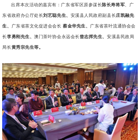
出席本次活动的嘉宾有：广东省军区原参谋长
陈长寿将军
、广
东省政府办公厅处长
刘艺聪先生、
安溪县人民政府副县长
庄凯融先
生、
广东省茶文化促进会会长
蔡金华先生、
广东省茶叶流通协会会
长
李勇刚先生、
澳门茶叶协会永远会长
曾志挥先生、
安溪县民政局
局长
黄秀宗先生等。