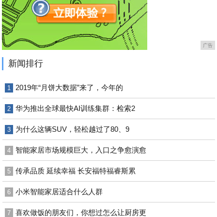
广告
新闻排行
2019年“月饼大数据”来了，今年的
1
华为推出全球最快AI训练集群：检索2
2
为什么这辆SUV，轻松越过了80、9
3
智能家居市场规模巨大，入口之争愈演愈
4
传承品质 延续幸福 长安福特福睿斯累
5
小米智能家居适合什么人群
6
喜欢做饭的朋友们，你想过怎么让厨房更
7