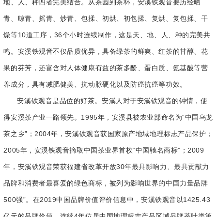
地、人、种四者完美结合。从茶园到茶杯，安溪铁观音要历经晒
青、晾青、摇青、炒青、包揉、初烘、初包揉、复烘、复包揉、干
燥等10道工序，36个小时连续制作，这是天、地、人、种的完美共
鸣。安溪铁观音不仅品质优异，具备绿茶的鲜爽、红茶的甘醇、花
果的芬芳，还富含对人体健康有益的茶多酚、蛋白质、氨基酸等营
养成分，具有减肥健美、抗动脉硬化以及防癌抗癌等功效。
安溪铁观音是品位的好茶。安溪人对于安溪铁观音的钟情，使
得安溪茶产业一路领先。1995年，安溪县被农业部命名为“中国乌龙
茶之乡”；2004年，安溪铁观音获国家原产地域地理标志产品保护；
2005年，安溪铁观音摘取中国茶业界首枚“中国驰名商标”；2009
年，安溪铁观音荣获福建省改革开放30年最具影响力、最具贡献力
品牌和消费者最喜爱的绿色商标，被列为影响世界的中国力量品牌
500强”。在2019中国品牌价值评价信息中，安溪铁观音以1425.43
亿元的品牌价值，连续4年位居中国地理标志产品区域品牌茶叶类第