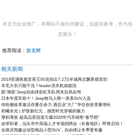
本文为企业推广，本网站不做任何建议，仅提供参考，作为信
息展示！
推荐阅读：
旗龙网
相关新闻
2019安溪铁观音茶王50克拍出7.2万|羊城再次飘香观音韵
羊毛大衣只能干洗？leader洗衣机就能洗
跟"潮装"Jeep自由侠彩虹车队周末拉风自驾
日本年度车前十！Jeep牧马人唯一美系SUV入选
供给侧改革激活存量生命力 酒店业“大厂”华住创造变量增长
初曦水光 | 护肤新纪元，感受时光穿梭的魅力
厚积薄发 超高品质冠道引爆2020年汽车销售“春节档”
@求职者，汕头市中高端人才专场招聘会（长春地区）即将启动！
全路况驾趣运动型精品小型SUV，自由侠让冬季更有趣