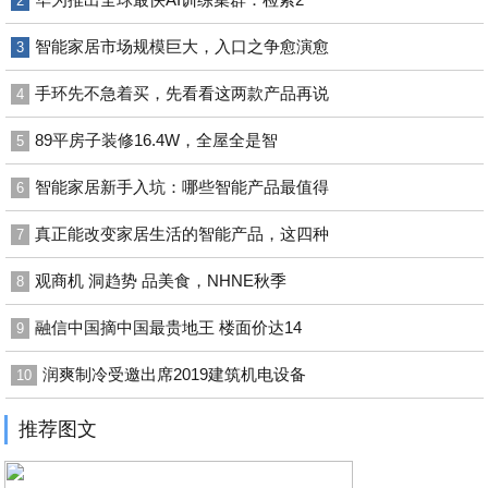
2
智能家居市场规模巨大，入口之争愈演愈
3
手环先不急着买，先看看这两款产品再说
4
89平房子装修16.4W，全屋全是智
5
智能家居新手入坑：哪些智能产品最值得
6
真正能改变家居生活的智能产品，这四种
7
观商机 洞趋势 品美食，NHNE秋季
8
融信中国摘中国最贵地王 楼面价达14
9
润爽制冷受邀出席2019建筑机电设备
10
推荐图文