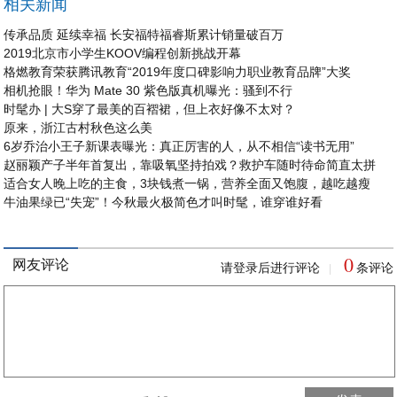
相关新闻
传承品质 延续幸福 长安福特福睿斯累计销量破百万
2019北京市小学生KOOV编程创新挑战开幕
格燃教育荣获腾讯教育“2019年度口碑影响力职业教育品牌”大奖
相机抢眼！华为 Mate 30 紫色版真机曝光：骚到不行
时髦办 | 大S穿了最美的百褶裙，但上衣好像不太对？
原来，浙江古村秋色这么美
6岁乔治小王子新课表曝光：真正厉害的人，从不相信“读书无用”
赵丽颖产子半年首复出，靠吸氧坚持拍戏？救护车随时待命简直太拼
适合女人晚上吃的主食，3块钱煮一锅，营养全面又饱腹，越吃越瘦
牛油果绿已“失宠”！今秋最火极简色才叫时髦，谁穿谁好看
0
网友评论
请登录后进行评论
条评论
|