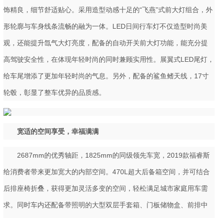
饰精良，细节舒适贴心。采用造型动感十足的“飞燕”式前大灯组合，外
形轮廓与车身线条流畅的融为一体。LED日间行车灯不仅造型时尚美
观，还能提升氙气大灯亮度，配备的自动开关前大灯功能，能充分提
高驾驶安全性，在体现年轻时尚的同时兼顾实用性。展翼式LED尾灯，
给车尾增添了更加年轻时尚的气息。另外，配备的鲨鱼鳍天线，17寸
轮毂，彰显了整车优异的品质感。
宽适的空间享受，幸福满满
2687mm的优秀轴距，1825mm的同级领先车宽，2019款福睿斯
给消费者带来更加宽大的内部空间。470L超大后备箱空间，并可结合
后排座椅折叠，获得更加灵活多变的空间，轻松满足城市家庭用车需
求。同时车内还配备带照明的大型双层手套箱、门板储物盒、前排中