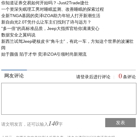
你知道证券交易如何开始吗？-Just2Trade捷仕
一个资深失眠理工男对睡眠监测、改善睡眠的探索过程
全新TNGA基因的奕泽IZOA助力年轻人打开新潮生活
新自由光2.0T凭什么让车主们找到了诗与远方？
"多一倍"的高标准品质，Jeep大指挥官给你满满安心
数据安全之翼码说
新西兰试驾Jeep硬核皮卡“角斗士”，有此一车，方知这个世界的波澜壮
阔
始于颜值 陷于才华 奕泽IZOA引领时尚新潮流
0
网友评论
请登录后进行评论
条评论
|
140
发表
请文明发言，
还可以输入
字