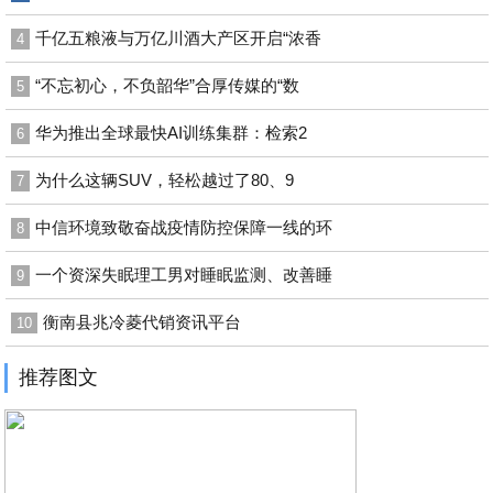
千亿五粮液与万亿川酒大产区开启“浓香
4
“不忘初心，不负韶华”合厚传媒的“数
5
华为推出全球最快AI训练集群：检索2
6
为什么这辆SUV，轻松越过了80、9
7
中信环境致敬奋战疫情防控保障一线的环
8
一个资深失眠理工男对睡眠监测、改善睡
9
衡南县兆冷菱代销资讯平台
10
推荐图文