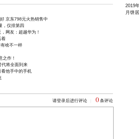
201
月饼
果好 京东798元火热销售中
量，仅排第四
反，网友：超越华为！
活着
读有啥不一样
意之作！
存时代将全面到来
看看他手中的手机
统
0
请登录后进行评论
条评论
|