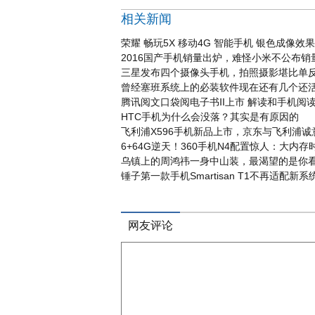
相关新闻
荣耀 畅玩5X 移动4G 智能手机 银色成像效
2016国产手机销量出炉，难怪小米不公布销
三星发布四个摄像头手机，拍照摄影堪比单
曾经塞班系统上的必装软件现在还有几个还
腾讯阅文口袋阅电子书Ⅱ上市 解读和手机阅
HTC手机为什么会没落？其实是有原因的
飞利浦X596手机新品上市，京东与飞利浦诚
6+64G逆天！360手机N4配置惊人：大内
乌镇上的周鸿祎一身中山装，最渴望的是你
锤子第一款手机Smartisan T1不再适配新系
网友评论