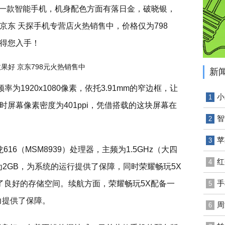
发布的一款智能手机，机身配色方面有落日金，破晓银，
京东 天探手机专营店火热销售中，价格仅为798
得您入手！
新
率为1920x1080像素，依托3.91mm的窄边框，让
小
1
屏幕像素密度为401ppi，凭借搭载的这块屏幕在
智
2
苹
3
16（MSM8939）处理器，主频为1.5GHz（大四
红
4
存为2GB，为系统的运行提供了保障，同时荣耀畅玩5X
手
了良好的存储空间。续航方面，荣耀畅玩5X配备一
5
力提供了保障。
周
6