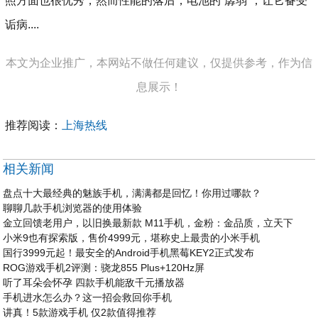
照方面也很优秀，然而性能的落后，电池的“孱弱”，让它备受
诟病....
本文为企业推广，本网站不做任何建议，仅提供参考，作为信
息展示！
推荐阅读：
上海热线
相关新闻
盘点十大最经典的魅族手机，满满都是回忆！你用过哪款？
聊聊几款手机浏览器的使用体验
金立回馈老用户，以旧换最新款 M11手机，金粉：金品质，立天下
小米9也有探索版，售价4999元，堪称史上最贵的小米手机
国行3999元起！最安全的Android手机黑莓KEY2正式发布
ROG游戏手机2评测：骁龙855 Plus+120Hz屏
听了耳朵会怀孕 四款手机能敌千元播放器
手机进水怎么办？这一招会救回你手机
讲真！5款游戏手机 仅2款值得推荐