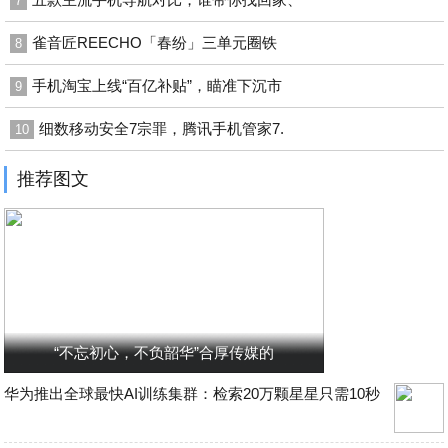
7
雀音匠REECHO「春纷」三单元圈铁
8
手机淘宝上线“百亿补贴”，瞄准下沉市
9
细数移动安全7宗罪，腾讯手机管家7.
10
推荐图文
“不忘初心，不负韶华”合厚传媒的
华为推出全球最快AI训练集群：检索20万颗星星只需10秒