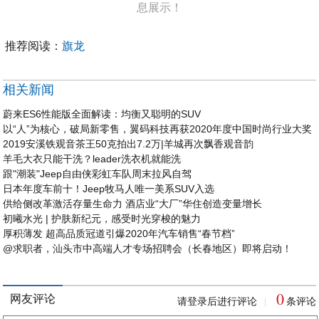
息展示！
推荐阅读：
旗龙
相关新闻
蔚来ES6性能版全面解读：均衡又聪明的SUV
以“人”为核心，破局新零售，翼码科技再获2020年度中国时尚行业大奖
2019安溪铁观音茶王50克拍出7.2万|羊城再次飘香观音韵
羊毛大衣只能干洗？leader洗衣机就能洗
跟"潮装"Jeep自由侠彩虹车队周末拉风自驾
日本年度车前十！Jeep牧马人唯一美系SUV入选
供给侧改革激活存量生命力 酒店业“大厂”华住创造变量增长
初曦水光 | 护肤新纪元，感受时光穿梭的魅力
厚积薄发 超高品质冠道引爆2020年汽车销售“春节档”
@求职者，汕头市中高端人才专场招聘会（长春地区）即将启动！
0
网友评论
请登录后进行评论
条评论
|