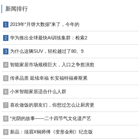
新闻排行
2019年“月饼大数据”来了，今年的
1
华为推出全球最快AI训练集群：检索2
2
为什么这辆SUV，轻松越过了80、9
3
智能家居市场规模巨大，入口之争愈演愈
4
传承品质 延续幸福 长安福特福睿斯累
5
小米智能家居适合什么人群
6
喜欢做饭的朋友们，你想过怎么让厨房更
7
“光阴的故事——二十四节气文化遗产艺
8
新品：须眉X铜师傅《变形金刚》纪念版
9