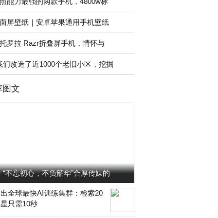
照能力最强的两款手机，4800w标
面屏壁纸｜安卓苹果通用手机壁纸
托罗拉 Razr折叠屏手机，情怀与
我们改造了近1000个老旧小区，挖掘
荐图文
“不忘初心，不负韶华”合厚传媒的
出全球最快AI训练集群：检索20
星只需10秒