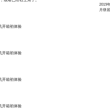
201
月饼