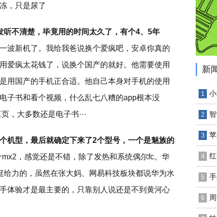
冻，只是尿了
发听不清楚，毕竟用的时间太久了，有个4、5年
一波新机了。我给我爸说换个爱疯吧，安卓你真的
用爱疯太花钱了，说换个国产的就好。他需要使用
新
是用国产的手机正合适。他自己本身对手机的使用
小
1
电子书和看个视频，什么乱七八糟的app根本没
页，大多数还是电子书···
智
2
苹
3
个机型，最后就确定下来了2个型号，一个是魅族的
红
个mx2，感觉还是不错，除了发热和系统偶尔fc。华
4
挺给力的，虽然在张大妈、网易科技板块都说华为水
手
5
手体验才是最主要的，只靠别人说还是不到黄河心
周
6