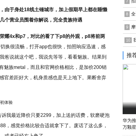
拍
7
，由于身处18线土锤城市，加上假期早上都在睡懒
全
8
几个营业员围着你解说，完全贵族待遇
摩
9
耀4x和p7，对比的看了下p8的外观，p8将前两
10
面切换很流畅，打开app也很快，拍照响应迅速，感
推
我爸说就这个吧，我说先等等，看看魅族。结果到
魅族metal，而且和官网价格相比，是加价200销
画面感官差距好大，机身质感也是天上地下。果断舍弃
员告诉我最近降价只要2299，加上送的话费，软磨硬泡
华为推
488，感觉价格比较合适就拿下了。废话了这么多，
万颗星
，或者已经右上角了。